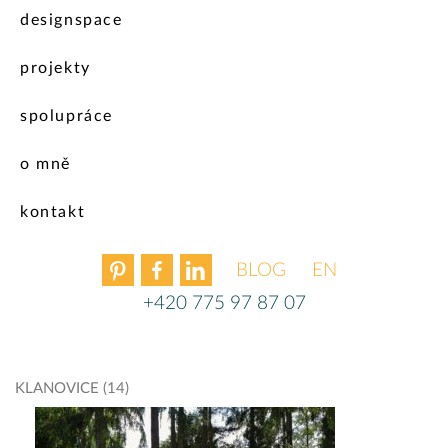
designspace
projekty
spolupráce
o mně
kontakt
BLOG
ENGLISH
+420 775 97 87 07
KLANOVICE (14)