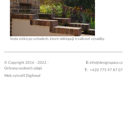
Voda stéká po schodech, které obklopují trvalkové výsadby.
© Copyright 2016 - 2022 -
E:
info@designspace.cz
Ochrana osobních údajů
T:
+420 775 97 87 07
Web vytvořil
Digihood