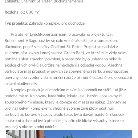
Lokalita:
Chalfont St. Peter, Buckinghamshire
2
Rozloha:
62 000 m
Typ projektu:
Zahrada komplexu pro důchodce
Pro ateliér LynchRobertson jsem pracovala na projektu tzv.
Retirement Village, což by se dalo volně přeložit jako komplex pro
důchodce, poblíž vesničky Chalfont St. Peter. Projekt se nachází v
zeleném pásu okolo Londýna (tzv. Green Belt), ve kterém je vždy velmi
obtížné získat stavební povolení, a proto zde bylo uplatněno několik
ekologických prvků a udržitelné nakládání s odpadní vodou. Všechna
parkoviště mají propustný povrch ze zpevněného štěrku a nepropustné
povrchy jsou svedeny do retenční nádrže přírodně osázené pro obohacení
lokální biodiverzity.
Komplex poskytuje důchodcům maximální pohodlí na stáří – ať již v
podobě místní knihovny, kadeřníka, lékaře, ale i bazénu, posilovny či
soukromého minibusu, který je doveze do města na nákup. Zahrady se
prolínají celým komplexem, vhodně zvolené živé ploty odstiňují
parkoviště, keřové výsadby okolo teras bytů dávají majitelům kousek
soukromí a dále od bytů přecházejí v přírodě blízké výsadby, které se
prolínají s okolím vodní nádrže.