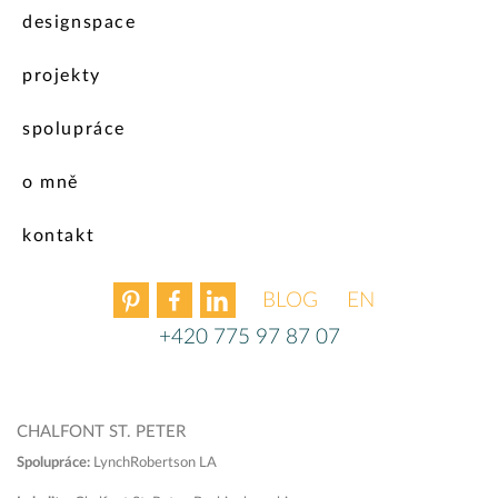
designspace
projekty
spolupráce
o mně
kontakt
BLOG
ENGLISH
+420 775 97 87 07
CHALFONT ST. PETER
Spolupráce:
LynchRobertson LA