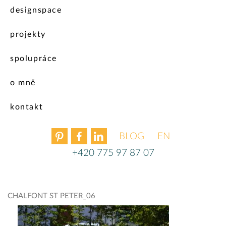
designspace
projekty
spolupráce
o mně
kontakt
BLOG
ENGLISH
+420 775 97 87 07
CHALFONT ST PETER_06