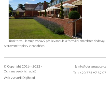
Jižní terasu lemuje voňavý pás levandule a formální charakter dodávají
tvarované topiary v nádobách.
© Copyright 2016 - 2022 -
E:
info@designspace.cz
Ochrana osobních údajů
T:
+420 775 97 87 07
Web vytvořil
Digihood