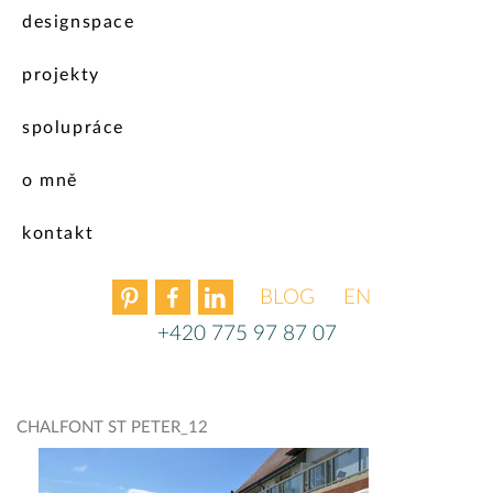
designspace
projekty
spolupráce
o mně
kontakt
BLOG
ENGLISH
+420 775 97 87 07
CHALFONT ST PETER_12