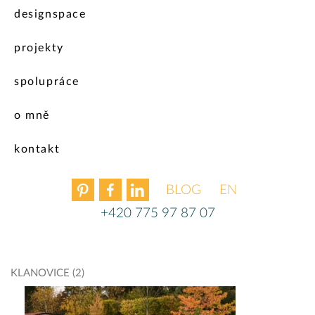
designspace
projekty
spolupráce
o mně
kontakt
BLOG
ENGLISH
+420 775 97 87 07
KLANOVICE (2)