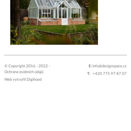
© Copyright 2016 - 2022 -
E:
info@designspace.cz
Ochrana osobních údajů
T:
+420 775 97 87 07
Web vytvořil
Digihood