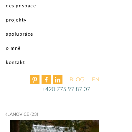
designspace
projekty
spolupráce
o mně
kontakt
BLOG
ENGLISH
+420 775 97 87 07
KLANOVICE (23)