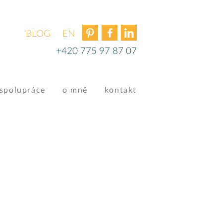
BLOG
ENGLISH
+420 775 97 87 07
spolupráce
o mně
kontakt