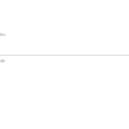
atka
ajů