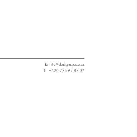
E:
info@designspace.cz
T:
+420 775 97 87 07