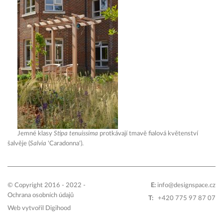
Jemné klasy
Stipa tenuissima
protkávají tmavě fialová květenství
šalvěje (
Salvia
'Caradonna').
© Copyright 2016 - 2022 -
E:
info@designspace.cz
Ochrana osobních údajů
T:
+420 775 97 87 07
Web vytvořil
Digihood