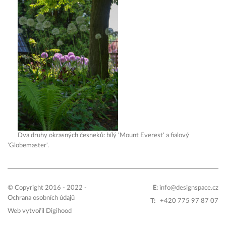
Dva druhy okrasných česneků: bílý 'Mount Everest' a fialový
'Globemaster'.
© Copyright 2016 - 2022 -
E:
info@designspace.cz
Ochrana osobních údajů
T:
+420 775 97 87 07
Web vytvořil
Digihood