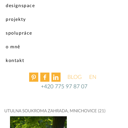
designspace
projekty
spolupráce
o mně
kontakt
BLOG
ENGLISH
+420 775 97 87 07
UTULNA SOUKROMA ZAHRADA, MNICHOVICE (21)